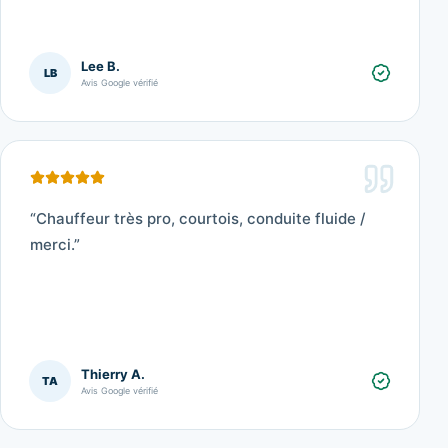
Lee B.
LB
Avis Google vérifié
“
Chauffeur très pro, courtois, conduite fluide /
merci.
”
Thierry A.
TA
Avis Google vérifié