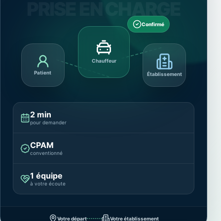
PRISE EN CHARGE
Confirmé
Chauffeur
Patient
Établissement
2 min
pour demander
CPAM
conventionné
1 équipe
à votre écoute
Votre départ
Votre établissement